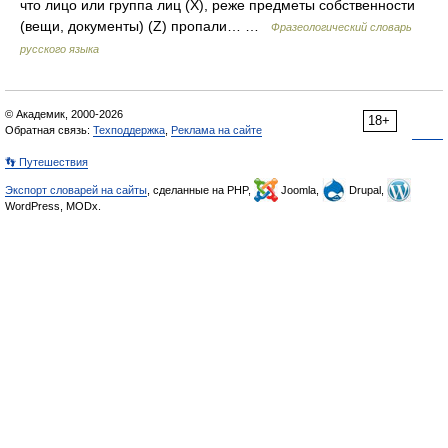
что лицо или группа лиц (Х), реже предметы собственности
(вещи, документы) (Z) пропали… …
Фразеологический словарь
русского языка
© Академик, 2000-2026
18+
Обратная связь:
Техподдержка
,
Реклама на сайте
👣 Путешествия
Экспорт словарей на сайты
, сделанные на PHP,
Joomla,
Drupal,
WordPress, MODx.