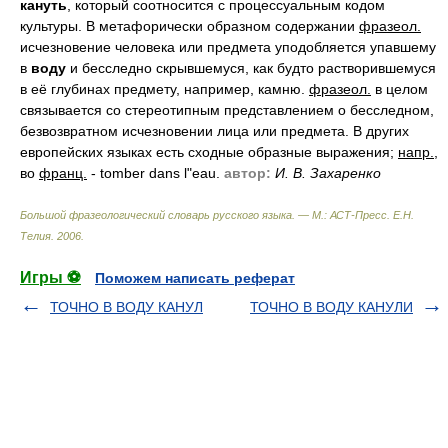
кануть
, который соотносится с процессуальным кодом
культуры. В метафорически образном содержании
фразеол.
исчезновение человека или предмета уподобляется упавшему
в
воду
и бесследно скрывшемуся, как будто растворившемуся
в её глубинах предмету, например, камню.
фразеол.
в целом
связывается со стереотипным представлением о бесследном,
безвозвратном исчезновении лица или предмета. В других
европейских языках есть сходные образные выражения;
напр.
,
во
франц.
- tomber dans l"eau.
автор:
И. В. Захаренко
Большой фразеологический словарь русского языка. — М.: АСТ-Пресс
.
Е.Н.
Телия
.
2006
.
Игры ⚽
Поможем написать реферат
ТОЧНО В ВОДУ КАНУЛ
ТОЧНО В ВОДУ КАНУЛИ