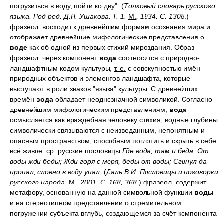
погрузиться в воду, пойти ко дну". (
Толковый словарь русского
языка. Под ред. Д.Н. Ушакова. Т. 1.
М.
, 1934. С. 1308
.)
фразеол.
восходит к древнейшим формам осознания мира и
отображает древнейшие мифологические представления о
воде
как об одной из первых стихий мироздания. Образ
фразеол.
через компонент
вода
соотносится с природно-
ландшафтным кодом культуры,
т. е.
с совокупностью имён
природных объектов и элементов ландшафта, которые
выступают в роли знаков "языка" культуры. С древнейших
времён
вода
обладает неоднозначной символикой. Согласно
древнейшим мифологическим представлениям,
вода
осмысляется как враждебная человеку стихия, водные глубины
символически связываются с неизведанным, непонятным и
опасным пространством, способным поглотить и скрыть в себе
всё живое.
ср.
русские пословицы
Где вода, там и беда; От
воды жди беды; Жди горя с моря, беды от воды; Сгинул да
пропал, словно в воду упал.
(
Даль В.И. Пословицы и поговорки
русского народа.
М.
, 2001. С. 168, 368
.)
фразеол.
содержит
метафору, основанную на данной символьной функции
воды
и на стереотипном представлении о стремительном
погружении субъекта вглубь, создающемся за счёт компонента