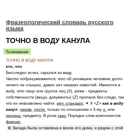
Фразеологический словарь русского
языка
ТОЧНО В ВОДУ КАНУЛА
Толкование
ТОЧНО В ВОДУ КАНУЛА
кто, что
Бесследно исчез, скрылся из виду.
Часто подразумевается, что
об уехавшем человеке долго
ничего не слышно, давно нет никаких известий.
Имеется в
виду, что
лицо или группа лиц (
Х
), реже - предметы
собственности (вещи, документы) (
Z
) пропали без следа, так
что их невозможно найти.
реч. стандарт
.
✦
Х <Z>
как в воду
канул
.
неизм.
употр.
только по отношению к 3-му
л.
или
неодуш.
предмету.
В роли
сказ.
Порядок слов-компонентов
фиксир.
⊛ Засада была оставлена и возле его дома, и рядом с этой